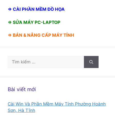
⇒
CÀI PHẦN MỀM ĐỒ HỌA
⇒ SỬA MÁY PC-LAPTOP
⇒ BÁN &
NÂNG CẤP MÁY TÍNH
Tìm
kiếm
cho:
Bài viết mới
Cài Win Và Phần Mềm Máy Tính Phường Hoành
Sơn, Hà Tĩnh