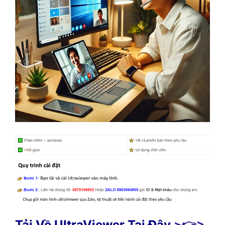
Tải Về UltraViewer Tại Đây
>👉>