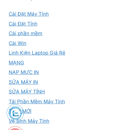
Cài Đặt Máy Tính
Cài Đặt Tỉnh
Cài phần mềm
Cài Win
Linh Kiện Laptop Giá Rẻ
MẠNG
NẠP MỰC IN
SỬA MÁY IN
SỬA MÁY TÍNH
Tải Phần Mềm Máy Tính
TỈNH MỚI
Vệ Sinh Máy Tính