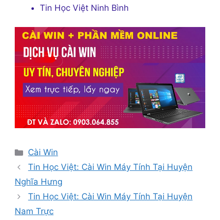
Tin Học Việt Ninh Bình
Danh
Cài Win
mục
Tin Học Việt: Cài Win Máy Tính Tại Huyện
Nghĩa Hưng
Tin Học Việt: Cài Win Máy Tính Tại Huyện
Nam Trực