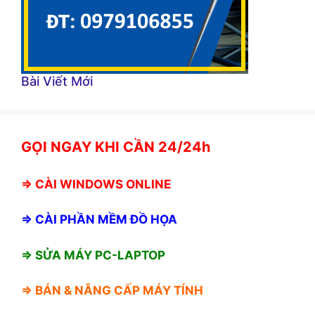
Bài Viết Mới
GỌI NGAY KHI CẦN 24/24h
⇒
CÀI WINDOWS ONLINE
⇒
CÀI PHẦN MỀM ĐỒ HỌA
⇒ SỬA MÁY PC-LAPTOP
⇒ BÁN &
NÂNG CẤP MÁY TÍNH