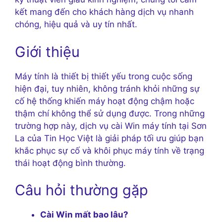
kết mang đến cho khách hàng dịch vụ nhanh
chóng, hiệu quả và uy tín nhất.
Giới thiệu
Máy tính là thiết bị thiết yếu trong cuộc sống
hiện đại, tuy nhiên, không tránh khỏi những sự
cố hệ thống khiến máy hoạt động chậm hoặc
thậm chí không thể sử dụng được. Trong những
trường hợp này, dịch vụ cài Win máy tính tại Sơn
La của Tin Học Việt là giải pháp tối ưu giúp bạn
khắc phục sự cố và khôi phục máy tính về trạng
thái hoạt động bình thường.
Câu hỏi thường gặp
Cài Win mất bao lâu?