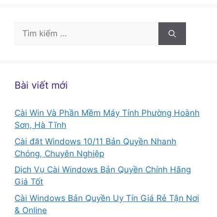
Tìm
kiếm
cho:
Bài viết mới
Cài Win Và Phần Mềm Máy Tính Phường Hoành
Sơn, Hà Tĩnh
Cài đặt Windows 10/11 Bản Quyền Nhanh
Chóng, Chuyên Nghiệp
Dịch Vụ Cài Windows Bản Quyền Chính Hãng
Giá Tốt
Cài Windows Bản Quyền Uy Tín Giá Rẻ Tận Nơi
& Online