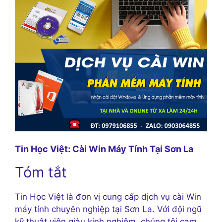
Tin Học Việt: Cài Win Máy Tính Tại Sơn La
Tóm tắt
Tin Học Việt là đơn vị cung cấp dịch vụ cài Win
máy tính chuyên nghiệp tại Sơn La. Với đội ngũ
kỹ thuật viên giàu kinh nghiệm, chúng tôi cam