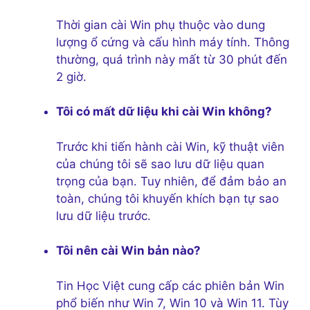
Thời gian cài Win phụ thuộc vào dung
lượng ổ cứng và cấu hình máy tính. Thông
thường, quá trình này mất từ 30 phút đến
2 giờ.
Tôi có mất dữ liệu khi cài Win không?
Trước khi tiến hành cài Win, kỹ thuật viên
của chúng tôi sẽ sao lưu dữ liệu quan
trọng của bạn. Tuy nhiên, để đảm bảo an
toàn, chúng tôi khuyến khích bạn tự sao
lưu dữ liệu trước.
Tôi nên cài Win bản nào?
Tin Học Việt cung cấp các phiên bản Win
phổ biến như Win 7, Win 10 và Win 11. Tùy