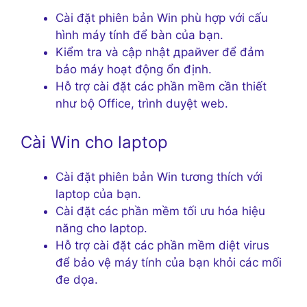
Cài đặt phiên bản Win phù hợp với cấu
hình máy tính để bàn của bạn.
Kiểm tra và cập nhật драйver để đảm
bảo máy hoạt động ổn định.
Hỗ trợ cài đặt các phần mềm cần thiết
như bộ Office, trình duyệt web.
Cài Win cho laptop
Cài đặt phiên bản Win tương thích với
laptop của bạn.
Cài đặt các phần mềm tối ưu hóa hiệu
năng cho laptop.
Hỗ trợ cài đặt các phần mềm diệt virus
để bảo vệ máy tính của bạn khỏi các mối
đe dọa.