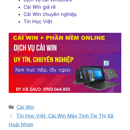
Cài Win giá rẻ
Cài Win chuyên nghiệp
Tin Học Việt
Danh
Cài Win
mục
Tin Học Việt: Cài Win Máy Tính Tại Thị Xã
Hoài Nhơn