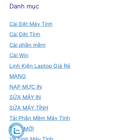
Danh mục
Cài Đặt Máy Tính
Cài Đặt Tỉnh
Cài phần mềm
Cài Win
Linh Kiện Laptop Giá Rẻ
MẠNG
NẠP MỰC IN
SỬA MÁY IN
SỬA MÁY TÍNH
Tải Phần Mềm Máy Tính
TỈNH MỚI
Vệ Sinh Máy Tính