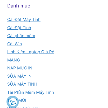
Danh mục
Cài Đặt Máy Tính
Cài Đặt Tỉnh
Cài phần mềm
Cài Win
Linh Kiện Laptop Giá Rẻ
MẠNG
NẠP MỰC IN
SỬA MÁY IN
SỬA MÁY TÍNH
Tải Phần Mềm Máy Tính
TỈNH MỚI