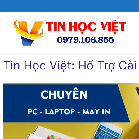
Chuyển
đến
nội
dung
Tin Học Việt: Hổ Trợ Cài