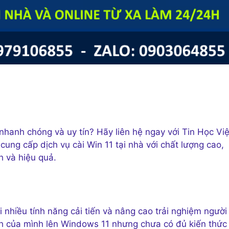
nhanh chóng và uy tín? Hãy liên hệ ngay với Tin Học Việ
ung cấp dịch vụ cài Win 11 tại nhà với chất lượng cao,
 và hiệu quả.
 nhiều tính năng cải tiến và nâng cao trải nghiệm người
 của mình lên Windows 11 nhưng chưa có đủ kiến thức