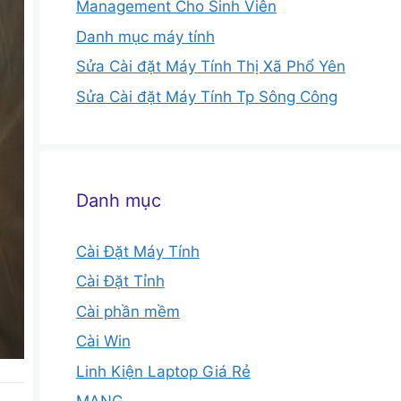
Management Cho Sinh Viên
Danh mục máy tính
Sửa Cài đặt Máy Tính Thị Xã Phổ Yên
Sửa Cài đặt Máy Tính Tp Sông Công
Danh mục
Cài Đặt Máy Tính
Cài Đặt Tỉnh
Cài phần mềm
Cài Win
Linh Kiện Laptop Giá Rẻ