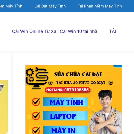
ềm Máy Tính
Cài Đặt Máy Tính
Tải Phần Mềm Máy Tính
Cài Win Online Từ Xa : Cài Win 10 tại nhà
TẢI