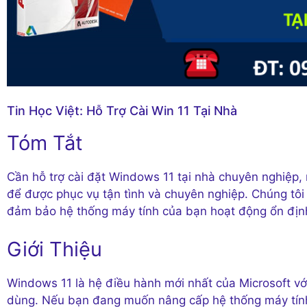
Tin Học Việt: Hỗ Trợ Cài Win 11 Tại Nhà
Tóm Tắt
Cần hỗ trợ cài đặt Windows 11 tại nhà chuyên nghiệp, 
để được phục vụ tận tình và chuyên nghiệp. Chúng tôi c
đảm bảo hệ thống máy tính của bạn hoạt động ổn định
Giới Thiệu
Windows 11 là hệ điều hành mới nhất của Microsoft với
dùng. Nếu bạn đang muốn nâng cấp hệ thống máy tính