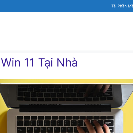
Tải Phần M
 Win 11 Tại Nhà