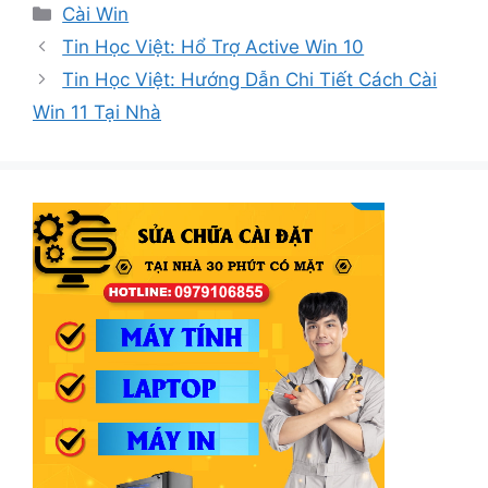
Danh
Cài Win
mục
Tin Học Việt: Hổ Trợ Active Win 10
Tin Học Việt: Hướng Dẫn Chi Tiết Cách Cài
Win 11 Tại Nhà