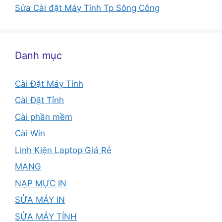
Sửa Cài đặt Máy Tính Tp Sông Công
Danh mục
Cài Đặt Máy Tính
Cài Đặt Tỉnh
Cài phần mềm
Cài Win
Linh Kiện Laptop Giá Rẻ
MẠNG
NẠP MỰC IN
SỬA MÁY IN
SỬA MÁY TÍNH