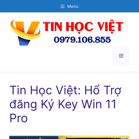
Chuyển
Menu
đến
nội
dung
Menu
Tin Học Việt: Hổ Trợ
đăng Ký Key Win 11
Pro