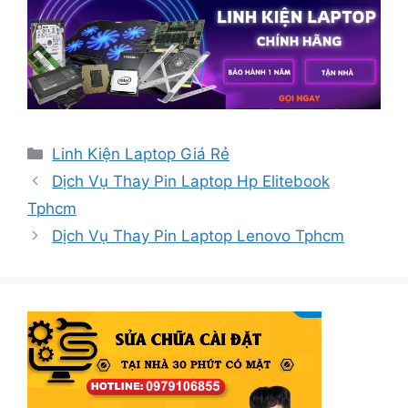
Danh
Linh Kiện Laptop Giá Rẻ
mục
Dịch Vụ Thay Pin Laptop Hp Elitebook
Tphcm
Dịch Vụ Thay Pin Laptop Lenovo Tphcm