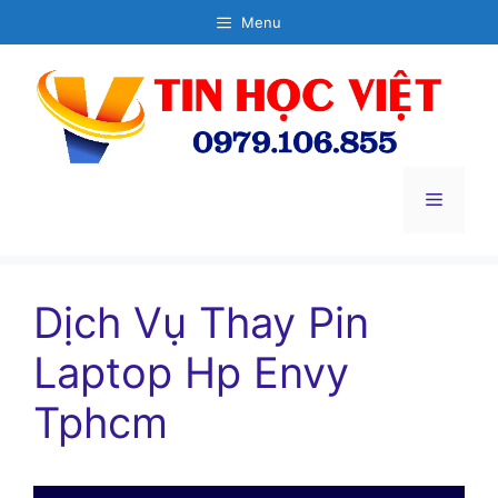
Chuyển
Menu
đến
nội
dung
Menu
Dịch Vụ Thay Pin
Laptop Hp Envy
Tphcm