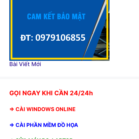
Bài Viết Mới
GỌI NGAY KHI CẦN 24/24h
⇒
CÀI WINDOWS ONLINE
⇒
CÀI PHẦN MỀM ĐỒ HỌA