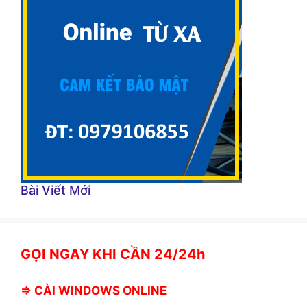
Bài Viết Mới
GỌI NGAY KHI CẦN 24/24h
⇒
CÀI WINDOWS ONLINE