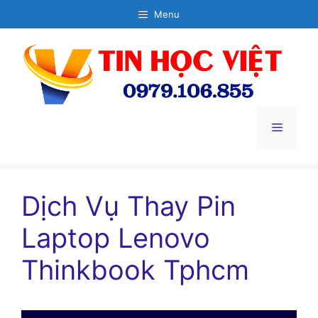
Chuyển
Menu
đến
nội
dung
Menu
Dịch Vụ Thay Pin
Laptop Lenovo
Thinkbook Tphcm