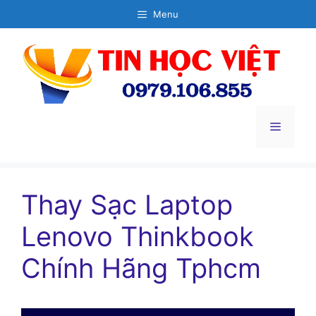
Chuyển
Menu
đến
nội
dung
Menu
Thay Sạc Laptop
Lenovo Thinkbook
Chính Hãng Tphcm