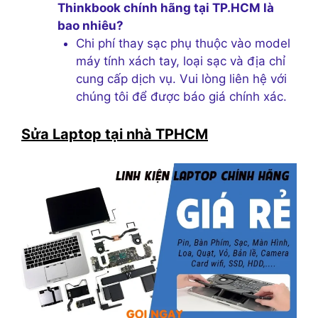
Thinkbook chính hãng tại TP.HCM là
bao nhiêu?
Chi phí thay sạc phụ thuộc vào model
máy tính xách tay, loại sạc và địa chỉ
cung cấp dịch vụ. Vui lòng liên hệ với
chúng tôi để được báo giá chính xác.
Sửa Laptop tại nhà TPHCM