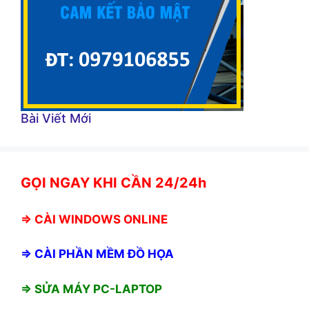
Bài Viết Mới
GỌI NGAY KHI CẦN 24/24h
⇒
CÀI WINDOWS ONLINE
⇒
CÀI PHẦN MỀM ĐỒ HỌA
⇒ SỬA MÁY PC-LAPTOP