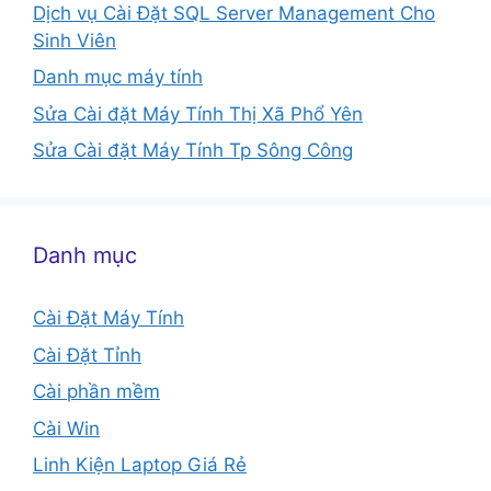
Dịch vụ Cài Đặt SQL Server Management Cho
Sinh Viên
Danh mục máy tính
Sửa Cài đặt Máy Tính Thị Xã Phổ Yên
Sửa Cài đặt Máy Tính Tp Sông Công
Danh mục
Cài Đặt Máy Tính
Cài Đặt Tỉnh
Cài phần mềm
Cài Win
Linh Kiện Laptop Giá Rẻ