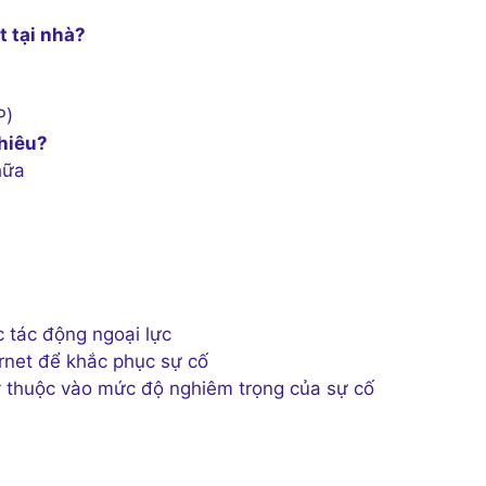
 tại nhà?
P)
nhiêu?
hữa
c tác động ngoại lực
ernet để khắc phục sự cố
ùy thuộc vào mức độ nghiêm trọng của sự cố