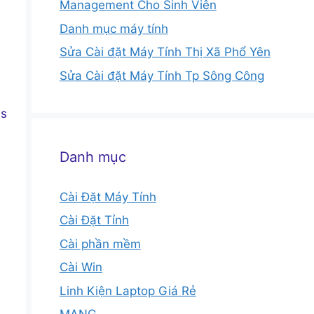
Management Cho Sinh Viên
Danh mục máy tính
Sửa Cài đặt Máy Tính Thị Xã Phổ Yên
Sửa Cài đặt Máy Tính Tp Sông Công
us
Danh mục
Cài Đặt Máy Tính
Cài Đặt Tỉnh
Cài phần mềm
Cài Win
Linh Kiện Laptop Giá Rẻ