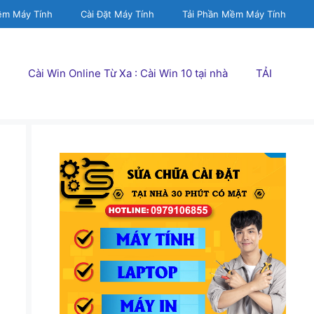
ềm Máy Tính
Cài Đặt Máy Tính
Tải Phần Mềm Máy Tính
Cài Win Online Từ Xa : Cài Win 10 tại nhà
TẢI