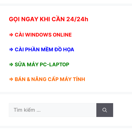
GỌI NGAY KHI CẦN 24/24h
⇒
CÀI WINDOWS ONLINE
⇒
CÀI PHẦN MỀM ĐỒ HỌA
⇒ SỬA MÁY PC-LAPTOP
⇒ BÁN &
NÂNG CẤP MÁY TÍNH
Tìm
kiếm
cho: