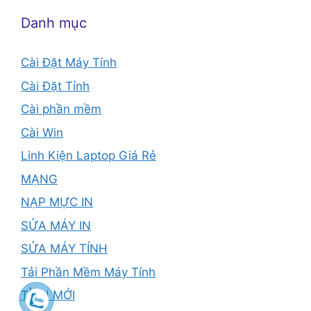
Danh mục
Cài Đặt Máy Tính
Cài Đặt Tỉnh
Cài phần mềm
Cài Win
Linh Kiện Laptop Giá Rẻ
MẠNG
NẠP MỰC IN
SỬA MÁY IN
SỬA MÁY TÍNH
Tải Phần Mềm Máy Tính
TỈNH MỚI