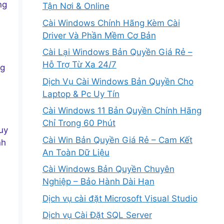
ng
Tận Nơi & Online
Cài Windows Chính Hãng Kèm Cài
Driver Và Phần Mềm Cơ Bản
Cài Lại Windows Bản Quyền Giá Rẻ –
Hỗ Trợ Từ Xa 24/7
ng
Dịch Vụ Cài Windows Bản Quyền Cho
Laptop & Pc Uy Tín
Cài Windows 11 Bản Quyền Chính Hãng
Chỉ Trong 60 Phút
uy
Cài Win Bản Quyền Giá Rẻ – Cam Kết
nh
An Toàn Dữ Liệu
Cài Windows Bản Quyền Chuyên
Nghiệp – Bảo Hành Dài Hạn
Dịch vụ cài đặt Microsoft Visual Studio
Dịch vụ Cài Đặt SQL Server