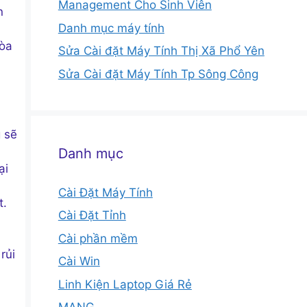
Management Cho Sinh Viên
n
Danh mục máy tính
Hòa
Sửa Cài đặt Máy Tính Thị Xã Phổ Yên
Sửa Cài đặt Máy Tính Tp Sông Công
 sẽ
Danh mục
ại
Cài Đặt Máy Tính
t.
Cài Đặt Tỉnh
Cài phần mềm
rủi
Cài Win
Linh Kiện Laptop Giá Rẻ