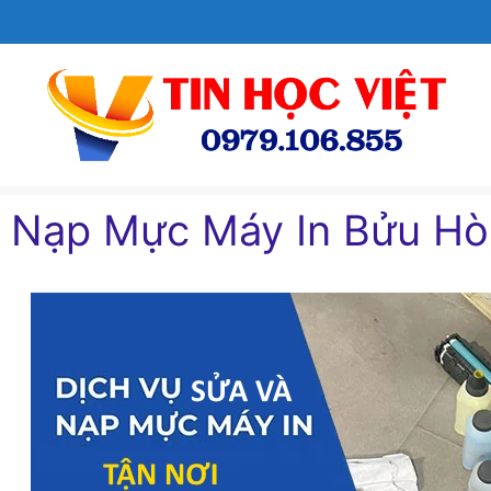
Chuyển
đến
nội
dung
Nạp Mực Máy In Bửu Hò