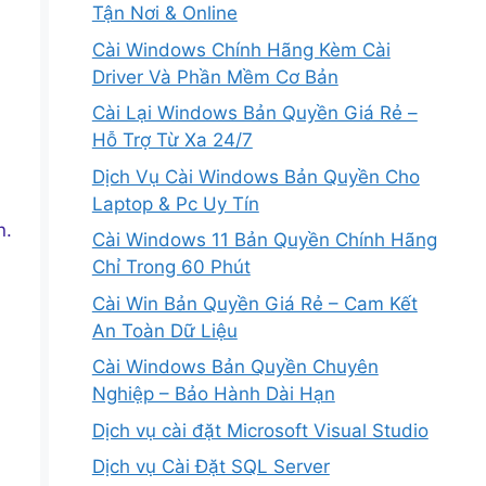
Tận Nơi & Online
Cài Windows Chính Hãng Kèm Cài
Driver Và Phần Mềm Cơ Bản
Cài Lại Windows Bản Quyền Giá Rẻ –
Hỗ Trợ Từ Xa 24/7
Dịch Vụ Cài Windows Bản Quyền Cho
Laptop & Pc Uy Tín
n.
Cài Windows 11 Bản Quyền Chính Hãng
Chỉ Trong 60 Phút
Cài Win Bản Quyền Giá Rẻ – Cam Kết
An Toàn Dữ Liệu
Cài Windows Bản Quyền Chuyên
Nghiệp – Bảo Hành Dài Hạn
Dịch vụ cài đặt Microsoft Visual Studio
Dịch vụ Cài Đặt SQL Server