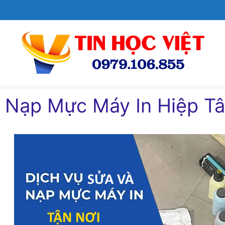
Chuyển
đến
nội
dung
Nạp Mực Máy In Hiệp Tâ