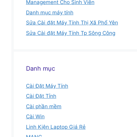
Management Cho Sinh Viên
Danh mục máy tính
Sửa Cài đặt Máy Tính Thị Xã Phổ Yên
Sửa Cài đặt Máy Tính Tp Sông Công
Danh mục
Cài Đặt Máy Tính
Cài Đặt Tỉnh
Cài phần mềm
Cài Win
Linh Kiện Laptop Giá Rẻ