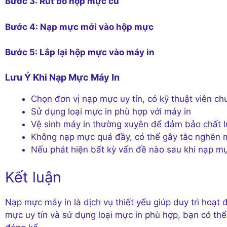
Bước 3: Rút bỏ hộp mực cũ
Bước 4: Nạp mực mới vào hộp mực
Bước 5: Lắp lại hộp mực vào máy in
Lưu Ý Khi Nạp Mực Máy In
Chọn đơn vị nạp mực uy tín, có kỹ thuật viên c
Sử dụng loại mực in phù hợp với máy in
Vệ sinh máy in thường xuyên để đảm bảo chất l
Không nạp mực quá đầy, có thể gây tắc nghẽn 
Nếu phát hiện bất kỳ vấn đề nào sau khi nạp mự
Kết luận
Nạp mực máy in là dịch vụ thiết yếu giúp duy trì hoạt
mực uy tín và sử dụng loại mực in phù hợp, bạn có thể 