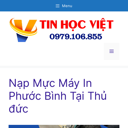
Chuyển
Menu
đến
nội
dung
Menu
Nạp Mực Máy In
Phước Bình Tại Thủ
đức