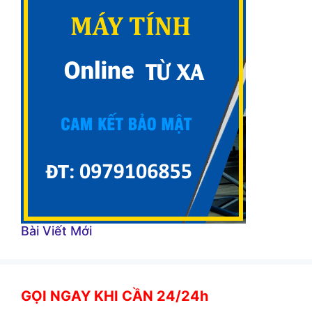
Bài Viết Mới
GỌI NGAY KHI CẦN 24/24h