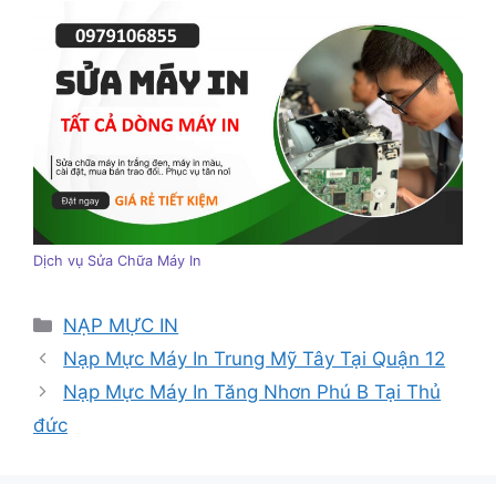
Dịch vụ Sửa Chữa Máy In
Danh
NẠP MỰC IN
mục
Nạp Mực Máy In Trung Mỹ Tây Tại Quận 12
Nạp Mực Máy In Tăng Nhơn Phú B Tại Thủ
đức