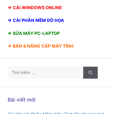
⇒
CÀI WINDOWS ONLINE
⇒
CÀI PHẦN MỀM ĐỒ HỌA
⇒ SỬA MÁY PC-LAPTOP
⇒ BÁN &
NÂNG CẤP MÁY TÍNH
Tìm
kiếm
cho:
Bài viết mới