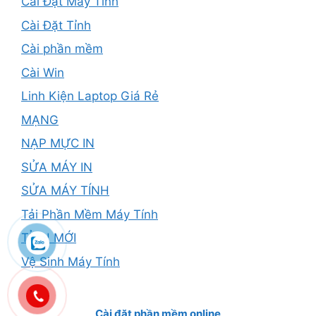
Cài Đặt Máy Tính
Cài Đặt Tỉnh
Cài phần mềm
Cài Win
Linh Kiện Laptop Giá Rẻ
MẠNG
NẠP MỰC IN
SỬA MÁY IN
SỬA MÁY TÍNH
Tải Phần Mềm Máy Tính
TỈNH MỚI
Vệ Sinh Máy Tính
Cài đặt phần mềm online