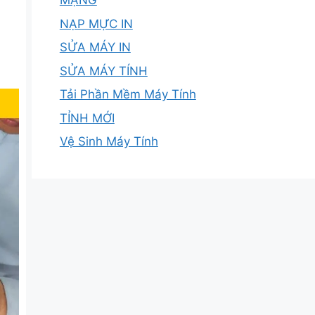
MẠNG
NẠP MỰC IN
SỬA MÁY IN
SỬA MÁY TÍNH
Tải Phần Mềm Máy Tính
TỈNH MỚI
Vệ Sinh Máy Tính