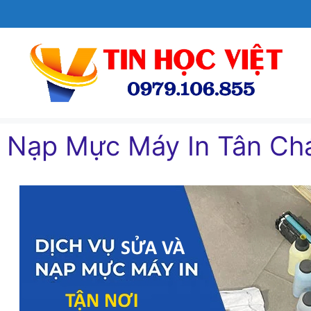
Chuyển
đến
nội
dung
Nạp Mực Máy In Tân Chá