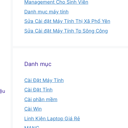
Management Cho Sinh Viên
Danh mục máy tính
Sửa Cài đặt Máy Tính Thị Xã Phổ Yên
Sửa Cài đặt Máy Tính Tp Sông Công
Danh mục
Cài Đặt Máy Tính
Cài Đặt Tỉnh
iệu
Cài phần mềm
Cài Win
Linh Kiện Laptop Giá Rẻ