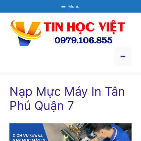
Chuyển
Menu
đến
nội
dung
Menu
Nạp Mực Máy In Tân
Phú Quận 7