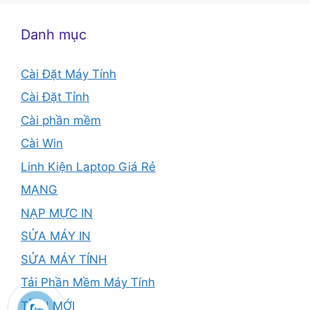
Danh mục
Cài Đặt Máy Tính
Cài Đặt Tỉnh
Cài phần mềm
Cài Win
Linh Kiện Laptop Giá Rẻ
MẠNG
NẠP MỰC IN
SỬA MÁY IN
SỬA MÁY TÍNH
Tải Phần Mềm Máy Tính
TỈNH MỚI