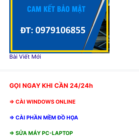
Bài Viết Mới
GỌI NGAY KHI CẦN 24/24h
⇒
CÀI WINDOWS ONLINE
⇒
CÀI PHẦN MỀM ĐỒ HỌA
⇒ SỬA MÁY PC-LAPTOP