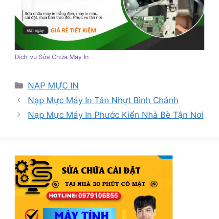
Dịch vụ Sửa Chữa Máy In
Danh
NẠP MỰC IN
mục
Nạp Mực Máy In Tân Nhựt Bình Chánh
Nạp Mực Máy In Phước Kiển Nhà Bè Tận Nơi