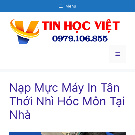
Chuyển
Menu
đến
nội
dung
Menu
Nạp Mực Máy In Tân
Thới Nhì Hóc Môn Tại
Nhà