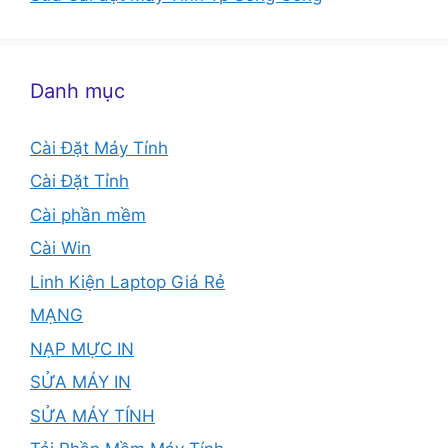
Danh mục
Cài Đặt Máy Tính
Cài Đặt Tỉnh
Cài phần mềm
Cài Win
Linh Kiện Laptop Giá Rẻ
MẠNG
NẠP MỰC IN
SỬA MÁY IN
SỬA MÁY TÍNH