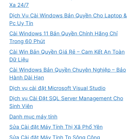
Xa 24/7
Dịch Vụ Cài Windows Bản Quyền Cho Laptop &
Pc Uy Tín
Cài Windows 11 Bản Quyền Chính Hãng Chỉ
Trong 60 Phút
Cài Win Bản Quyền Giá Rẻ – Cam Kết An Toàn
Dữ Liệu
Cài Windows Bản Quyền Chuyên Nghiệp – Bảo
Hành Dài Hạn
Dịch vụ cài đặt Microsoft Visual Studio
Dịch vụ Cài Đặt SQL Server Management Cho
Sinh Viên
Danh mục máy tính
Sửa Cài đặt Máy Tính Thị Xã Phổ Yên
Sửa Cài đặt Máy Tính Tp Sông Công