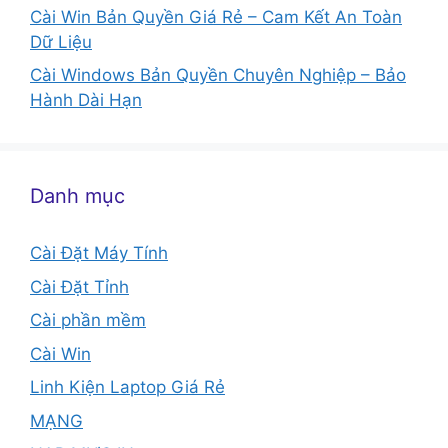
Cài Win Bản Quyền Giá Rẻ – Cam Kết An Toàn
Dữ Liệu
Cài Windows Bản Quyền Chuyên Nghiệp – Bảo
Hành Dài Hạn
Danh mục
Cài Đặt Máy Tính
Cài Đặt Tỉnh
Cài phần mềm
Cài Win
Linh Kiện Laptop Giá Rẻ
MẠNG