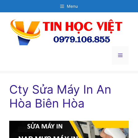
Chuyển
Menu
đến
nội
dung
Menu
Cty Sửa Máy In An
Hòa Biên Hòa