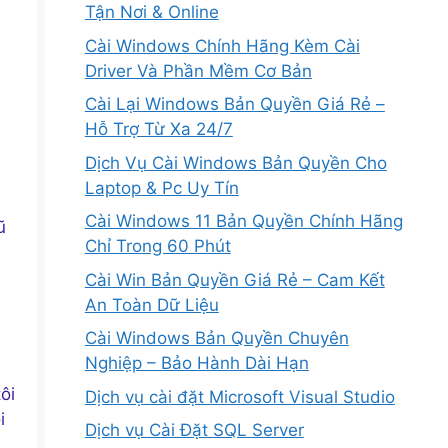
Tận Nơi & Online
Cài Windows Chính Hãng Kèm Cài
Driver Và Phần Mềm Cơ Bản
Cài Lại Windows Bản Quyền Giá Rẻ –
Hỗ Trợ Từ Xa 24/7
Dịch Vụ Cài Windows Bản Quyền Cho
Laptop & Pc Uy Tín
Cài Windows 11 Bản Quyền Chính Hãng
ũ
Chỉ Trong 60 Phút
Cài Win Bản Quyền Giá Rẻ – Cam Kết
An Toàn Dữ Liệu
Cài Windows Bản Quyền Chuyên
Nghiệp – Bảo Hành Dài Hạn
ôi
Dịch vụ cài đặt Microsoft Visual Studio
i
Dịch vụ Cài Đặt SQL Server