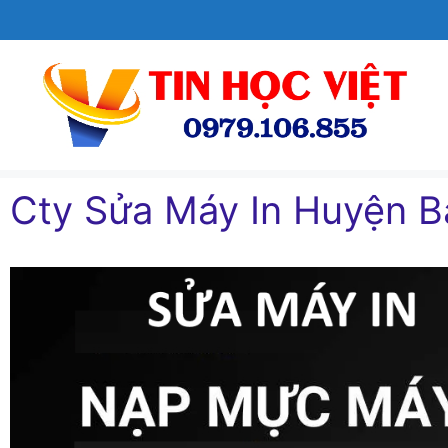
Chuyển
đến
nội
dung
Cty Sửa Máy In Huyện 