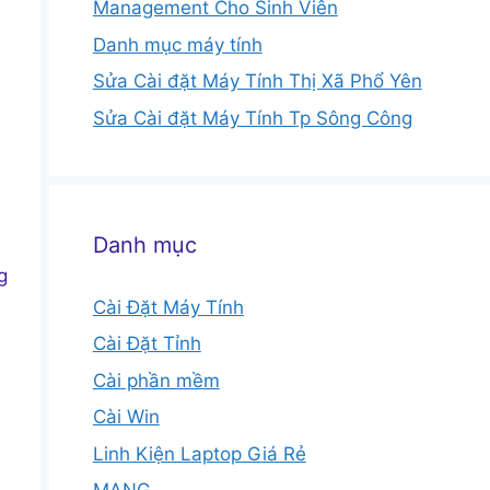
Management Cho Sinh Viên
Danh mục máy tính
Sửa Cài đặt Máy Tính Thị Xã Phổ Yên
Sửa Cài đặt Máy Tính Tp Sông Công
Danh mục
g
Cài Đặt Máy Tính
Cài Đặt Tỉnh
Cài phần mềm
Cài Win
Linh Kiện Laptop Giá Rẻ