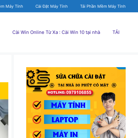
ềm Máy Tính
Cài Đặt Máy Tính
Tải Phần Mềm Máy Tính
Cài Win Online Từ Xa : Cài Win 10 tại nhà
TẢI