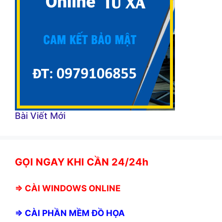
Bài Viết Mới
GỌI NGAY KHI CẦN 24/24h
⇒
CÀI WINDOWS ONLINE
⇒
CÀI PHẦN MỀM ĐỒ HỌA