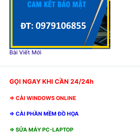
Bài Viết Mới
GỌI NGAY KHI CẦN 24/24h
⇒
CÀI WINDOWS ONLINE
⇒
CÀI PHẦN MỀM ĐỒ HỌA
⇒ SỬA MÁY PC-LAPTOP