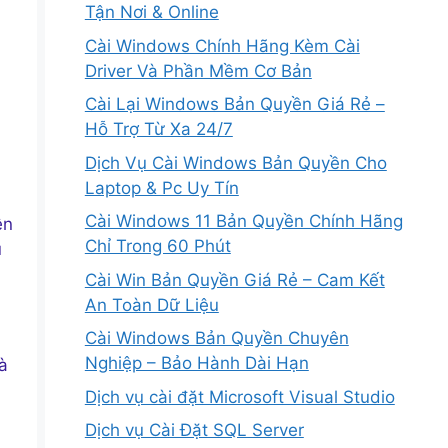
Tận Nơi & Online
Cài Windows Chính Hãng Kèm Cài
Driver Và Phần Mềm Cơ Bản
Cài Lại Windows Bản Quyền Giá Rẻ –
Hỗ Trợ Từ Xa 24/7
Dịch Vụ Cài Windows Bản Quyền Cho
Laptop & Pc Uy Tín
Cài Windows 11 Bản Quyền Chính Hãng
ện
Chỉ Trong 60 Phút
ụ
Cài Win Bản Quyền Giá Rẻ – Cam Kết
An Toàn Dữ Liệu
Cài Windows Bản Quyền Chuyên
Nghiệp – Bảo Hành Dài Hạn
à
Dịch vụ cài đặt Microsoft Visual Studio
Dịch vụ Cài Đặt SQL Server