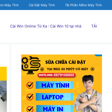
ềm Máy Tính
Cài Đặt Máy Tính
Tải Phần Mềm Máy Tính
Cài Win Online Từ Xa : Cài Win 10 tại nhà
TẢI