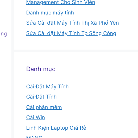
Management Cho Sinh Viên
Danh mục máy tính
Sửa Cài đặt Máy Tính Thị Xã Phổ Yên
Sửa Cài đặt Máy Tính Tp Sông Công
ăng
Danh mục
Cài Đặt Máy Tính
Cài Đặt Tỉnh
Cài phần mềm
Cài Win
Linh Kiện Laptop Giá Rẻ