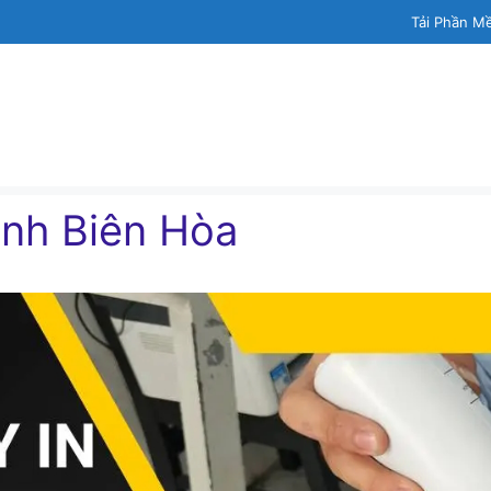
Tải Phần M
ình Biên Hòa