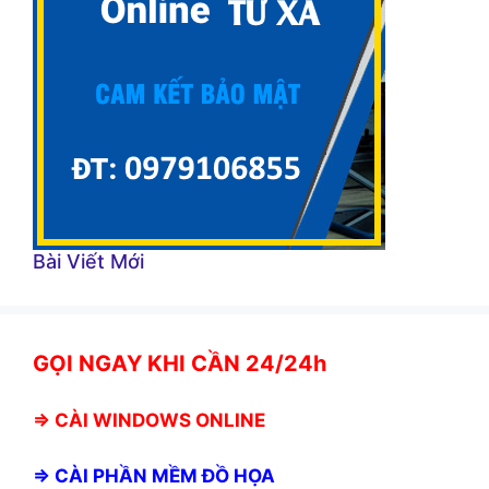
Bài Viết Mới
GỌI NGAY KHI CẦN 24/24h
⇒
CÀI WINDOWS ONLINE
⇒
CÀI PHẦN MỀM ĐỒ HỌA