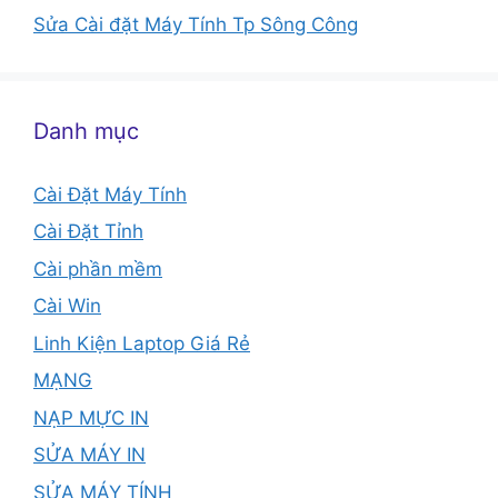
Sửa Cài đặt Máy Tính Tp Sông Công
Danh mục
Cài Đặt Máy Tính
Cài Đặt Tỉnh
Cài phần mềm
Cài Win
Linh Kiện Laptop Giá Rẻ
MẠNG
NẠP MỰC IN
SỬA MÁY IN
SỬA MÁY TÍNH