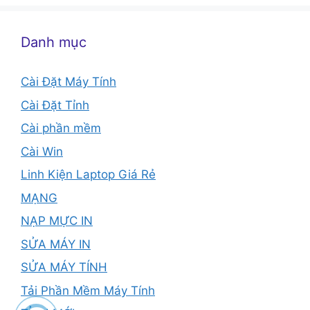
Danh mục
Cài Đặt Máy Tính
Cài Đặt Tỉnh
Cài phần mềm
Cài Win
Linh Kiện Laptop Giá Rẻ
MẠNG
NẠP MỰC IN
SỬA MÁY IN
SỬA MÁY TÍNH
Tải Phần Mềm Máy Tính