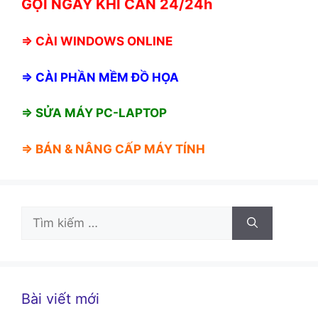
GỌI NGAY KHI CẦN 24/24h
⇒
CÀI WINDOWS ONLINE
⇒
CÀI PHẦN MỀM ĐỒ HỌA
⇒ SỬA MÁY PC-LAPTOP
⇒ BÁN &
NÂNG CẤP MÁY TÍNH
Tìm
kiếm
cho:
Bài viết mới