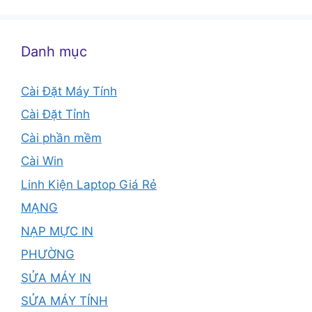
Danh mục
Cài Đặt Máy Tính
Cài Đặt Tỉnh
Cài phần mềm
Cài Win
Linh Kiện Laptop Giá Rẻ
MẠNG
NẠP MỰC IN
PHƯỜNG
SỬA MÁY IN
SỬA MÁY TÍNH