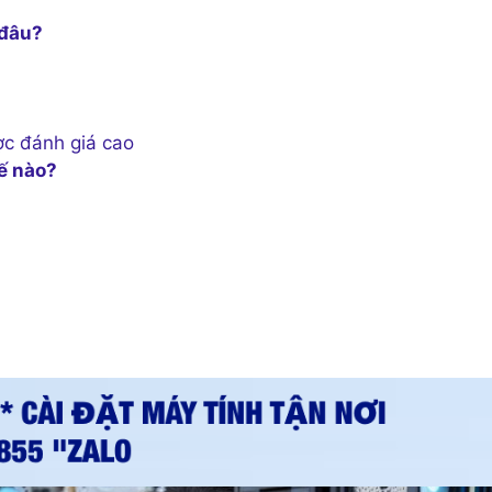
 đâu?
ợc đánh giá cao
ế nào?