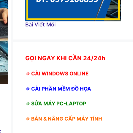
Bài Viết Mới
GỌI NGAY KHI CẦN 24/24h
⇒
CÀI WINDOWS ONLINE
⇒
CÀI PHẦN MỀM ĐỒ HỌA
⇒ SỬA MÁY PC-LAPTOP
⇒ BÁN &
NÂNG CẤP MÁY TÍNH
c