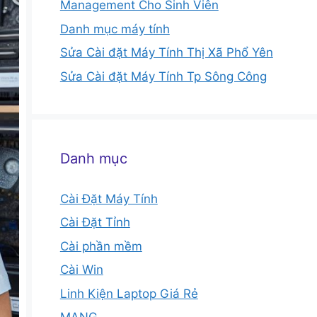
Management Cho Sinh Viên
Danh mục máy tính
Sửa Cài đặt Máy Tính Thị Xã Phổ Yên
Sửa Cài đặt Máy Tính Tp Sông Công
Danh mục
Cài Đặt Máy Tính
Cài Đặt Tỉnh
Cài phần mềm
Cài Win
Linh Kiện Laptop Giá Rẻ