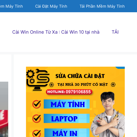
ềm Máy Tính
Cài Đặt Máy Tính
Tải Phần Mềm Máy Tính
Cài Win Online Từ Xa : Cài Win 10 tại nhà
TẢI