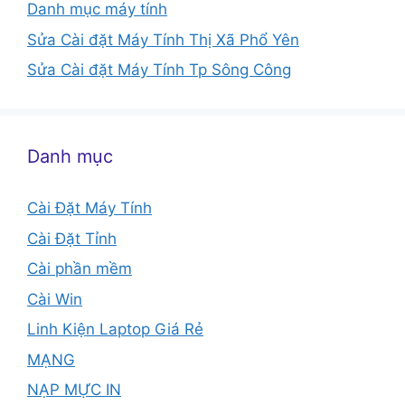
Danh mục máy tính
Sửa Cài đặt Máy Tính Thị Xã Phổ Yên
Sửa Cài đặt Máy Tính Tp Sông Công
Danh mục
Cài Đặt Máy Tính
Cài Đặt Tỉnh
Cài phần mềm
Cài Win
Linh Kiện Laptop Giá Rẻ
MẠNG
NẠP MỰC IN