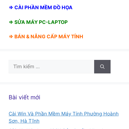
⇒
CÀI PHẦN MỀM ĐỒ HỌA
⇒ SỬA MÁY PC-LAPTOP
⇒ BÁN &
NÂNG CẤP MÁY TÍNH
Tìm
kiếm
cho:
Bài viết mới
Cài Win Và Phần Mềm Máy Tính Phường Hoành
Sơn, Hà Tĩnh