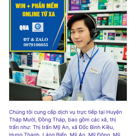
Chúng tôi cung cấp dịch vụ trực tiếp tại Huyện
Tháp Mười, Đồng Tháp, bao gồm các xã, thị
trấn như: Thị trấn Mỹ An, xã Đốc Binh Kiều,
Hưng Thạnh, Láng Biển, Mỹ An, Mỹ Đông, Mỹ