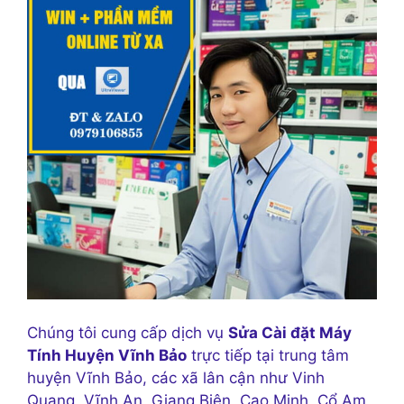
Chúng tôi cung cấp dịch vụ
Sửa Cài đặt Máy
Tính Huyện Vĩnh Bảo
trực tiếp tại trung tâm
huyện Vĩnh Bảo, các xã lân cận như Vinh
Quang, Vĩnh An, Giang Biên, Cao Minh, Cổ Am,