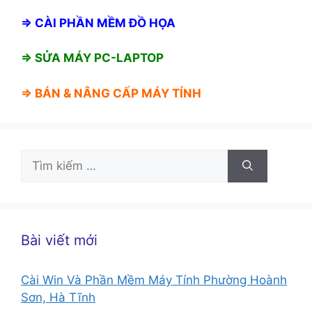
⇒
CÀI PHẦN MỀM ĐỒ HỌA
⇒ SỬA MÁY PC-LAPTOP
⇒ BÁN &
NÂNG CẤP MÁY TÍNH
Tìm
kiếm
cho:
Bài viết mới
Cài Win Và Phần Mềm Máy Tính Phường Hoành
Sơn, Hà Tĩnh