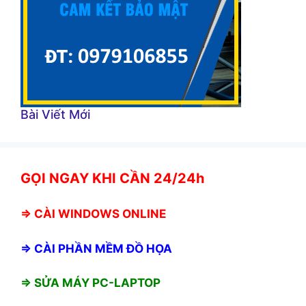
Bài Viết Mới
GỌI NGAY KHI CẦN 24/24h
⇒
CÀI WINDOWS ONLINE
⇒
CÀI PHẦN MỀM ĐỒ HỌA
⇒ SỬA MÁY PC-LAPTOP