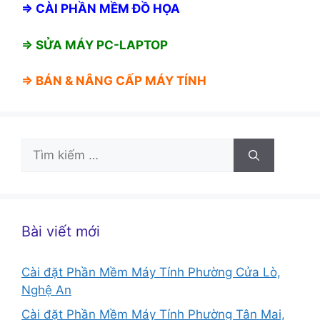
⇒
CÀI PHẦN MỀM ĐỒ HỌA
⇒ SỬA MÁY PC-LAPTOP
⇒ BÁN &
NÂNG CẤP MÁY TÍNH
Tìm
kiếm
cho:
Bài viết mới
Cài đặt Phần Mềm Máy Tính Phường Cửa Lò,
Nghệ An
Cài đặt Phần Mềm Máy Tính Phường Tân Mai,