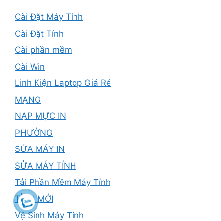
Cài Đặt Máy Tính
Cài Đặt Tỉnh
Cài phần mềm
Cài Win
Linh Kiện Laptop Giá Rẻ
MẠNG
NẠP MỰC IN
PHƯỜNG
SỬA MÁY IN
SỬA MÁY TÍNH
Tải Phần Mềm Máy Tính
TỈNH MỚI
Vệ Sinh Máy Tính