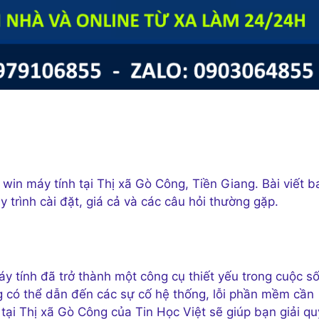
i win máy tính tại Thị xã Gò Công, Tiền Giang. Bài viết b
y trình cài đặt, giá cả và các câu hỏi thường gặp.
y tính đã trở thành một công cụ thiết yếu trong cuộc s
ng có thể dẫn đến các sự cố hệ thống, lỗi phần mềm cần
h tại Thị xã Gò Công của Tin Học Việt sẽ giúp bạn giải qu