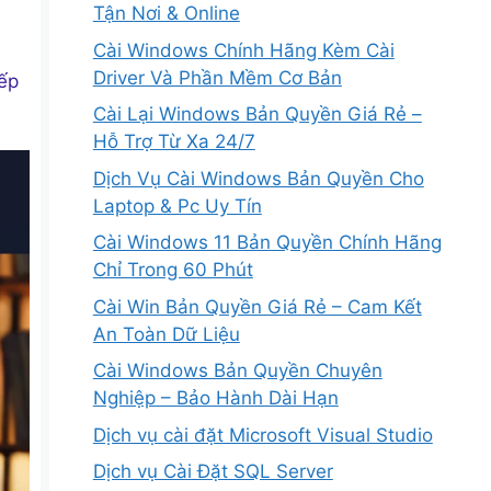
Tận Nơi & Online
Cài Windows Chính Hãng Kèm Cài
Driver Và Phần Mềm Cơ Bản
iếp
Cài Lại Windows Bản Quyền Giá Rẻ –
Hỗ Trợ Từ Xa 24/7
Dịch Vụ Cài Windows Bản Quyền Cho
Laptop & Pc Uy Tín
Cài Windows 11 Bản Quyền Chính Hãng
Chỉ Trong 60 Phút
Cài Win Bản Quyền Giá Rẻ – Cam Kết
An Toàn Dữ Liệu
Cài Windows Bản Quyền Chuyên
Nghiệp – Bảo Hành Dài Hạn
Dịch vụ cài đặt Microsoft Visual Studio
Dịch vụ Cài Đặt SQL Server