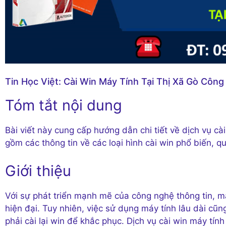
Tin Học Việt: Cài Win Máy Tính Tại Thị Xã Gò Công
Tóm tắt nội dung
Bài viết này cung cấp hướng dẫn chi tiết về dịch vụ cà
gồm các thông tin về các loại hình cài win phổ biến, qu
Giới thiệu
Với sự phát triển mạnh mẽ của công nghệ thông tin, má
hiện đại. Tuy nhiên, việc sử dụng máy tính lâu dài cũ
phải cài lại win để khắc phục. Dịch vụ cài win máy tín