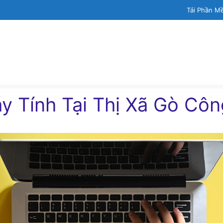
Tải Phần M
́y Tính Tại Thị Xã Gò Cô