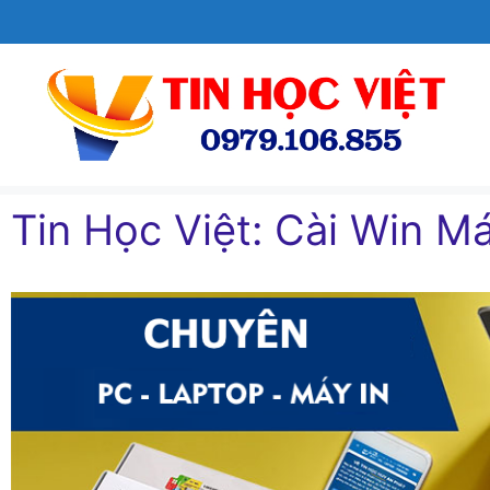
Chuyển
đến
nội
dung
Tin Học Việt: Cài Win Ma