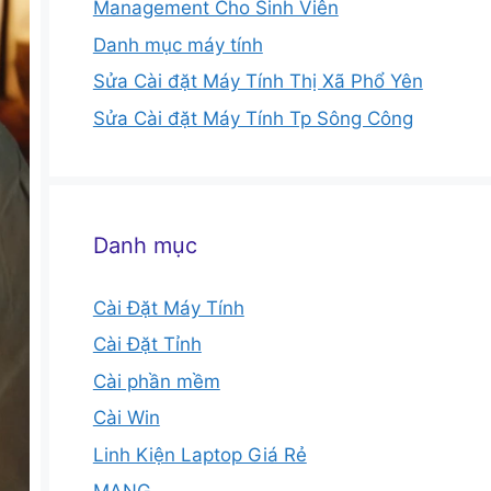
Management Cho Sinh Viên
Danh mục máy tính
Sửa Cài đặt Máy Tính Thị Xã Phổ Yên
Sửa Cài đặt Máy Tính Tp Sông Công
Danh mục
Cài Đặt Máy Tính
Cài Đặt Tỉnh
Cài phần mềm
Cài Win
Linh Kiện Laptop Giá Rẻ