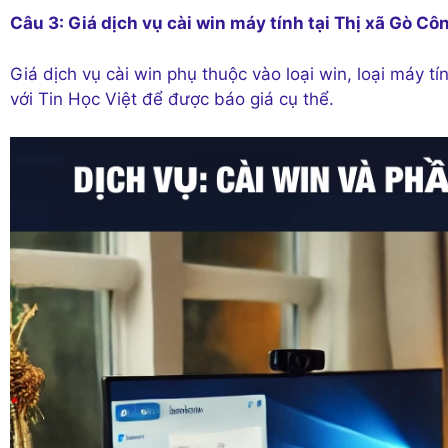
Câu 3: Giá dịch vụ cài win máy tính tại Thị xã Gò Cô
Giá dịch vụ cài win phụ thuộc vào loại win, loại máy tí
với Tin Học Việt để được báo giá cụ thể.