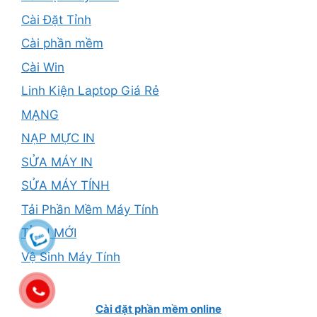
Cài Đặt Tỉnh
Cài phần mềm
Cài Win
Linh Kiện Laptop Giá Rẻ
MẠNG
NẠP MỰC IN
SỬA MÁY IN
SỬA MÁY TÍNH
Tải Phần Mềm Máy Tính
TỈNH MỚI
Vệ Sinh Máy Tính
Cài đặt phần mềm online