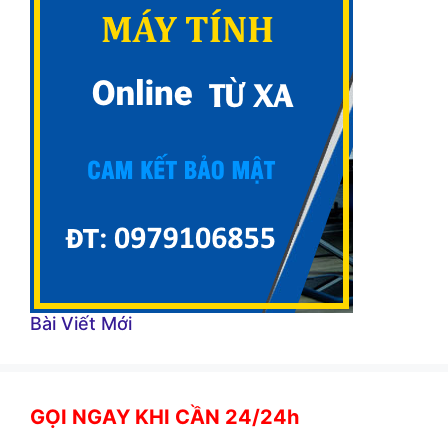
Bài Viết Mới
GỌI NGAY KHI CẦN 24/24h