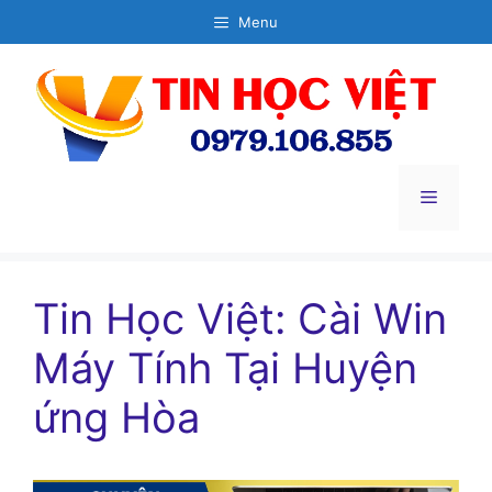
Chuyển
Menu
đến
nội
dung
Menu
Tin Học Việt: Cài Win
Máy Tính Tại Huyện
ứng Hòa