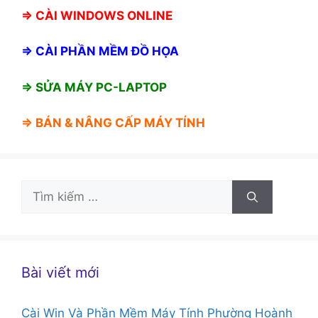
⇒
CÀI WINDOWS ONLINE
⇒
CÀI PHẦN MỀM ĐỒ HỌA
⇒ SỬA MÁY PC-LAPTOP
⇒ BÁN &
NÂNG CẤP MÁY TÍNH
Tìm
kiếm
cho:
Bài viết mới
Cài Win Và Phần Mềm Máy Tính Phường Hoành