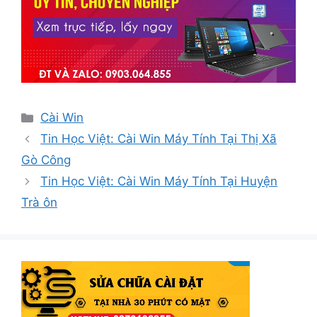
Danh
Cài Win
mục
Tin Học Việt: Cài Win Máy Tính Tại Thị Xã
Gò Công
Tin Học Việt: Cài Win Máy Tính Tại Huyện
Trà ôn