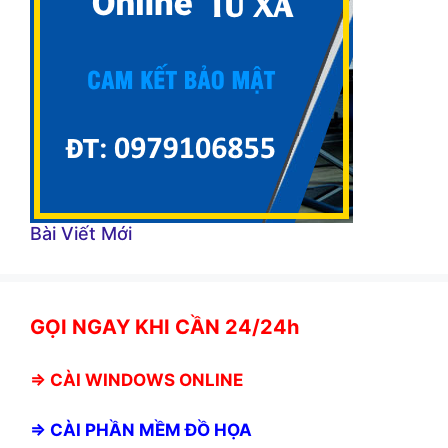
Bài Viết Mới
GỌI NGAY KHI CẦN 24/24h
⇒
CÀI WINDOWS ONLINE
⇒
CÀI PHẦN MỀM ĐỒ HỌA