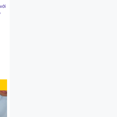
với
o