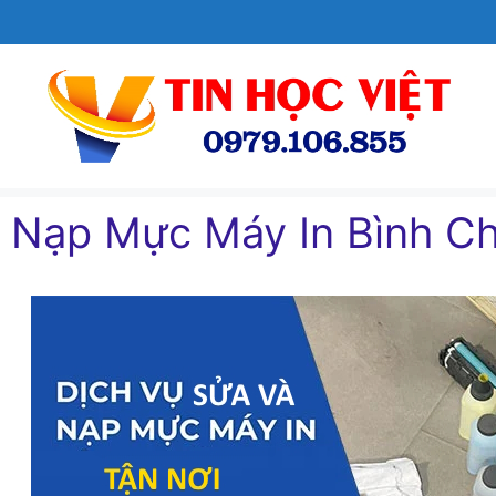
Chuyển
đến
nội
dung
Nạp Mực Máy In Bình Ch