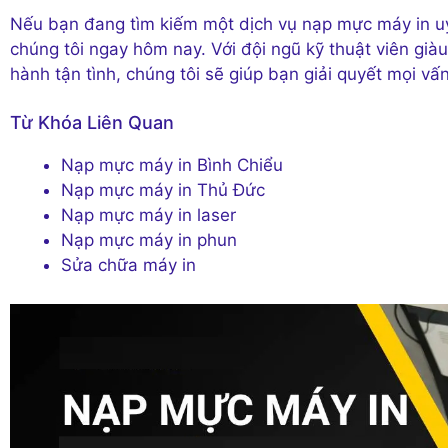
Nếu bạn đang tìm kiếm một dịch vụ nạp mực máy in uy tí
chúng tôi ngay hôm nay. Với đội ngũ kỹ thuật viên gi
hành tận tình, chúng tôi sẽ giúp bạn giải quyết mọi v
Từ Khóa Liên Quan
Nạp mực máy in Bình Chiểu
Nạp mực máy in Thủ Đức
Nạp mực máy in laser
Nạp mực máy in phun
Sửa chữa máy in