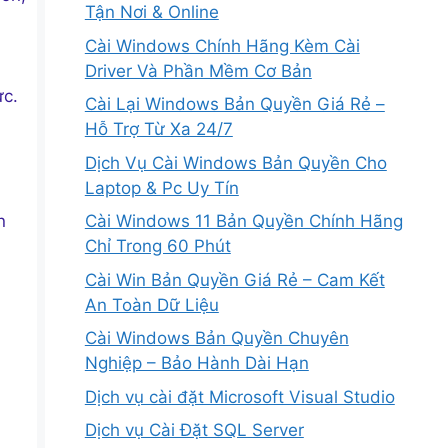
Tận Nơi & Online
Cài Windows Chính Hãng Kèm Cài
Driver Và Phần Mềm Cơ Bản
ực.
Cài Lại Windows Bản Quyền Giá Rẻ –
Hỗ Trợ Từ Xa 24/7
Dịch Vụ Cài Windows Bản Quyền Cho
Laptop & Pc Uy Tín
n
Cài Windows 11 Bản Quyền Chính Hãng
Chỉ Trong 60 Phút
Cài Win Bản Quyền Giá Rẻ – Cam Kết
An Toàn Dữ Liệu
Cài Windows Bản Quyền Chuyên
Nghiệp – Bảo Hành Dài Hạn
Dịch vụ cài đặt Microsoft Visual Studio
Dịch vụ Cài Đặt SQL Server