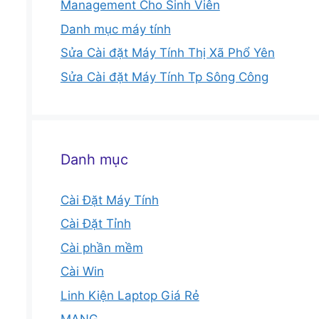
Management Cho Sinh Viên
Danh mục máy tính
Sửa Cài đặt Máy Tính Thị Xã Phổ Yên
Sửa Cài đặt Máy Tính Tp Sông Công
Danh mục
Cài Đặt Máy Tính
Cài Đặt Tỉnh
Cài phần mềm
Cài Win
Linh Kiện Laptop Giá Rẻ