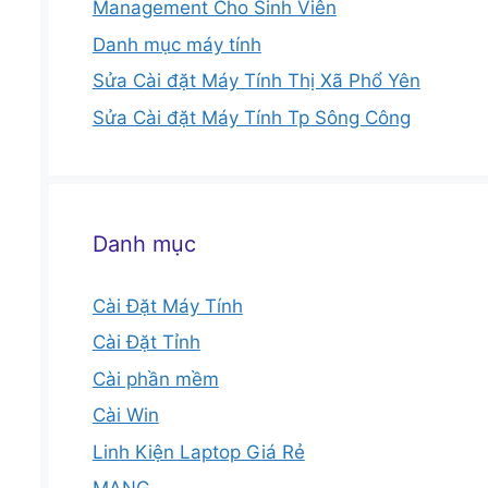
Management Cho Sinh Viên
Danh mục máy tính
Sửa Cài đặt Máy Tính Thị Xã Phổ Yên
Sửa Cài đặt Máy Tính Tp Sông Công
Danh mục
Cài Đặt Máy Tính
Cài Đặt Tỉnh
Cài phần mềm
Cài Win
Linh Kiện Laptop Giá Rẻ