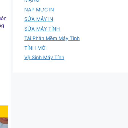
MẠNG
NẠP MỰC IN
uôn
SỬA MÁY IN
ng
SỬA MÁY TÍNH
Tải Phần Mềm Máy Tính
TỈNH MỚI
Vệ Sinh Máy Tính