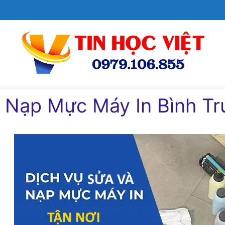
Chuyển
đến
nội
dung
Nạp Mực Máy In Bình Tr