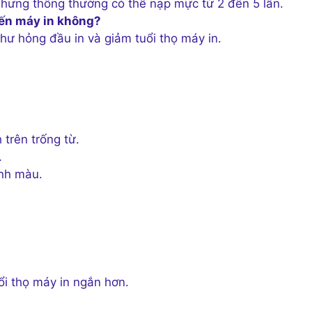
nhưng thông thường có thể nạp mực từ 2 đến 5 lần.
ến máy in không?
ư hỏng đầu in và giảm tuổi thọ máy in.
 trên trống từ.
.
nh màu.
uổi thọ máy in ngắn hơn.