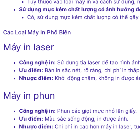
Tùy thuộc vào loại máy in và cách sử dụng, 
Sử dụng mực kém chất lượng có ảnh hưởng đ
Có, sử dụng mực kém chất lượng có thể gây h
Các Loại Máy In Phổ Biến
Máy in laser
Công nghệ in:
Sử dụng tia laser để tạo hình ảnh
Ưu điểm:
Bản in sắc nét, rõ ràng, chi phí in thấp
Nhược điểm:
Khởi động chậm, không in được ả
Máy in phun
Công nghệ in:
Phun các giọt mực nhỏ lên giấy.
Ưu điểm:
Màu sắc sống động, in được ảnh.
Nhược điểm:
Chi phí in cao hơn máy in laser, t