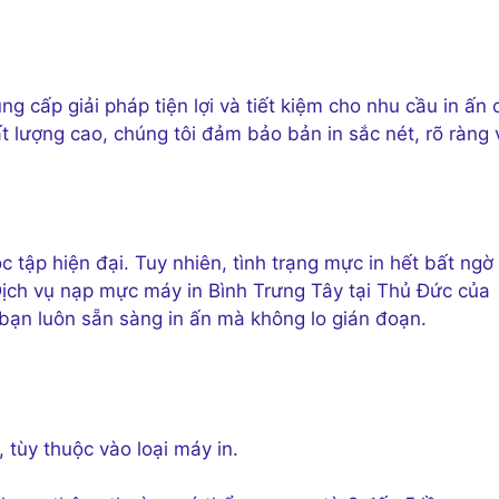
g cấp giải pháp tiện lợi và tiết kiệm cho nhu cầu in ấn 
ất lượng cao, chúng tôi đảm bảo bản in sắc nét, rõ ràng 
ọc tập hiện đại. Tuy nhiên, tình trạng mực in hết bất ngờ
 Dịch vụ nạp mực máy in Bình Trưng Tây tại Thủ Đức của
p bạn luôn sẵn sàng in ấn mà không lo gián đoạn.
tùy thuộc vào loại máy in.